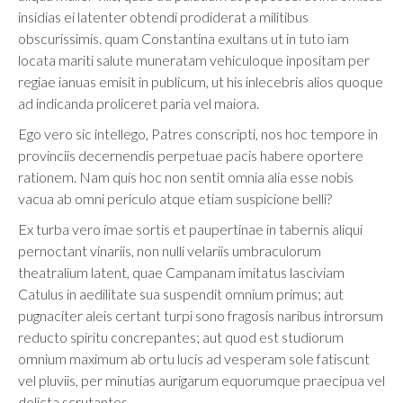
insidias ei latenter obtendi prodiderat a militibus
obscurissimis. quam Constantina exultans ut in tuto iam
locata mariti salute muneratam vehiculoque inpositam per
regiae ianuas emisit in publicum, ut his inlecebris alios quoque
ad indicanda proliceret paria vel maiora.
Ego vero sic intellego, Patres conscripti, nos hoc tempore in
provinciis decernendis perpetuae pacis habere oportere
rationem. Nam quis hoc non sentit omnia alia esse nobis
vacua ab omni periculo atque etiam suspicione belli?
Ex turba vero imae sortis et paupertinae in tabernis aliqui
pernoctant vinariis, non nulli velariis umbraculorum
theatralium latent, quae Campanam imitatus lasciviam
Catulus in aedilitate sua suspendit omnium primus; aut
pugnaciter aleis certant turpi sono fragosis naribus introrsum
reducto spiritu concrepantes; aut quod est studiorum
omnium maximum ab ortu lucis ad vesperam sole fatiscunt
vel pluviis, per minutias aurigarum equorumque praecipua vel
delicta scrutantes.