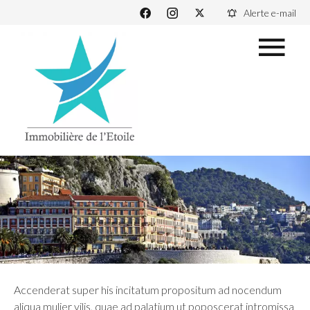
Alerte e-mail
Accenderat super his incitatum propositum ad nocendum
aliqua mulier vilis, quae ad palatium ut poposcerat intromissa