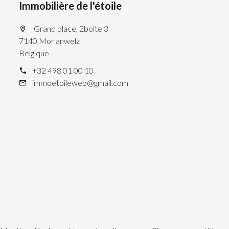
Immobilière de l'étoile
Grand place, 2boite 3
7140 Morlanwelz
Belgique
+32 498 01 00 10
immoetoileweb@gmail.com