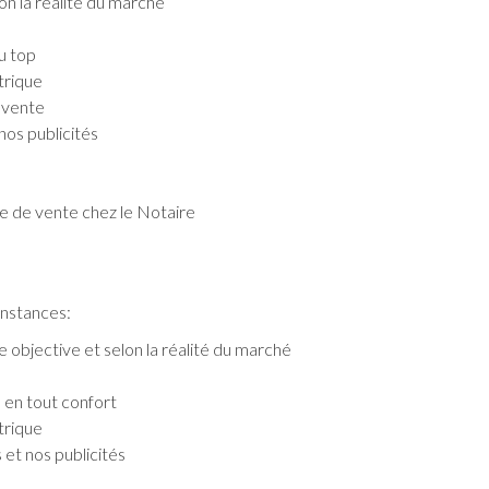
on la réalité du marché
u top
trique
a vente
nos publicités
cte de vente chez le Notaire
onstances:
e objective et selon la réalité du marché
n en tout confort
trique
 et nos publicités