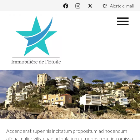
Alerte e-mail
Accenderat super his incitatum propositum ad nocendum
aliqua mulier vilis, quae ad palatium ut poposcerat intromissa