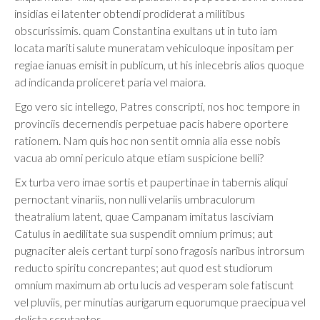
insidias ei latenter obtendi prodiderat a militibus
obscurissimis. quam Constantina exultans ut in tuto iam
locata mariti salute muneratam vehiculoque inpositam per
regiae ianuas emisit in publicum, ut his inlecebris alios quoque
ad indicanda proliceret paria vel maiora.
Ego vero sic intellego, Patres conscripti, nos hoc tempore in
provinciis decernendis perpetuae pacis habere oportere
rationem. Nam quis hoc non sentit omnia alia esse nobis
vacua ab omni periculo atque etiam suspicione belli?
Ex turba vero imae sortis et paupertinae in tabernis aliqui
pernoctant vinariis, non nulli velariis umbraculorum
theatralium latent, quae Campanam imitatus lasciviam
Catulus in aedilitate sua suspendit omnium primus; aut
pugnaciter aleis certant turpi sono fragosis naribus introrsum
reducto spiritu concrepantes; aut quod est studiorum
omnium maximum ab ortu lucis ad vesperam sole fatiscunt
vel pluviis, per minutias aurigarum equorumque praecipua vel
delicta scrutantes.