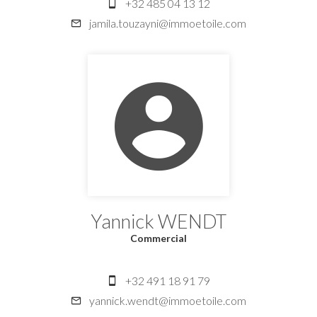
+32 485 04 13 12
jamila.touzayni@immoetoile.com
Yannick WENDT
Commercial
+32 491 18 91 79
yannick.wendt@immoetoile.com