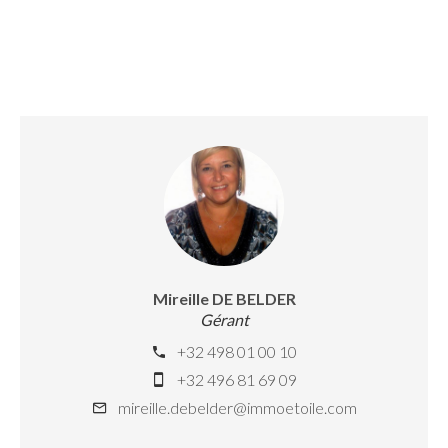
Mireille DE BELDER
Gérant
+32 498 01 00 10
+32 496 81 69 09
mireille.debelder@immoetoile.com