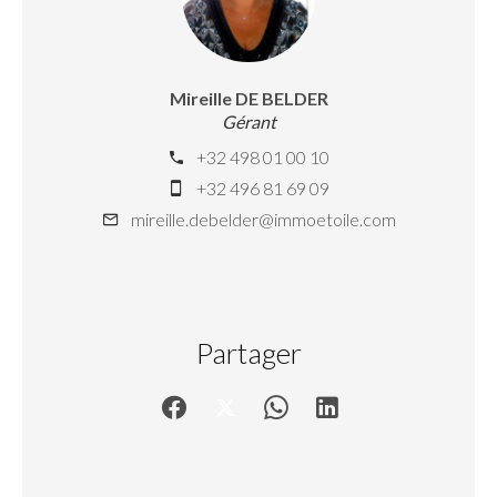
Mireille DE BELDER
Gérant
+32 498 01 00 10
+32 496 81 69 09
mireille.debelder@immoetoile.com
Partager