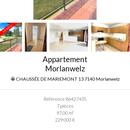
Appartement
Morlanwelz
CHAUSSÉE DE MARIEMONT 13 7140 Morlanwelz
Référence
86427435
7 pièces
97.00
m²
229 000 €