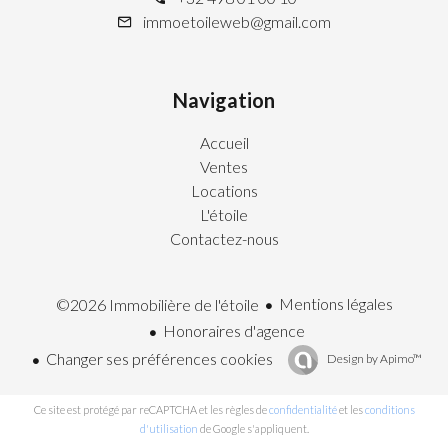
immoetoileweb@gmail.com
Navigation
Accueil
Ventes
Locations
L'étoile
Contactez-nous
Mentions légales
©2026 Immobilière de l'étoile
Honoraires d'agence
Changer ses préférences cookies
Design by
Apimo™
Ce site est protégé par reCAPTCHA et les règles de
confidentialité
et les
conditions
d'utilisation
de Google s'appliquent.