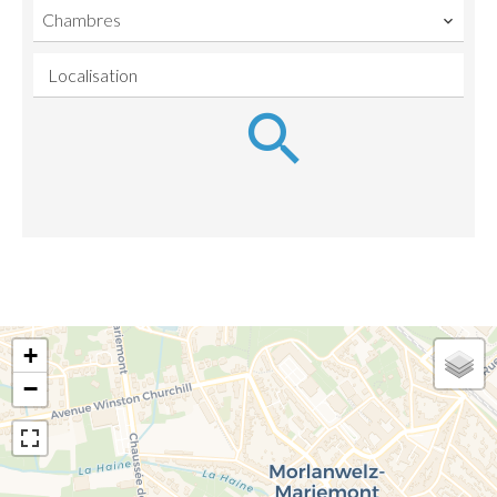
Chambres
Localisation
+
−