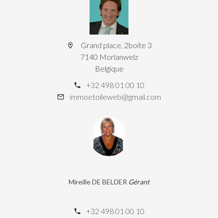
Grand place, 2boite 3
7140 Morlanwelz
Belgique
+32 498 01 00 10
immoetoileweb@gmail.com
Mireille DE BELDER
Gérant
+32 498 01 00 10