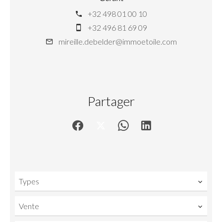
+32 498 01 00 10
+32 496 81 69 09
mireille.debelder@immoetoile.com
Partager
Types
Vente