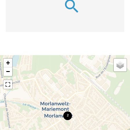
+
−
2