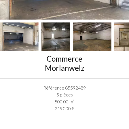
Commerce
Morlanwelz
Référence
85592489
5 pièces
500.00
m²
219 000 €