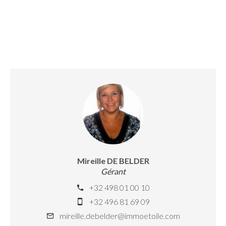
Mireille DE BELDER
Gérant
+32 498 01 00 10
+32 496 81 69 09
mireille.debelder@immoetoile.com