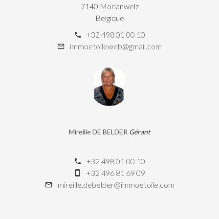
7140 Morlanwelz
Belgique
+32 498 01 00 10
immoetoileweb@gmail.com
Mireille DE BELDER
Gérant
+32 498 01 00 10
+32 496 81 69 09
mireille.debelder@immoetoile.com