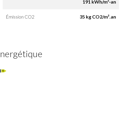
191 kWh/m²·an
Émission CO2
35 kg CO2/m².an
 énergétique
C