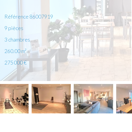
Référence
86007919
9 pièces
3 chambres
260.00
m²
275 000 €