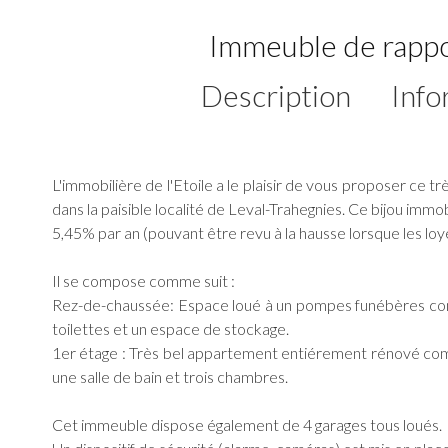
Immeuble de rappo
Description
Info
L'immobilière de l'Etoile a le plaisir de vous proposer ce 
dans la paisible localité de Leval-Trahegnies. Ce bijou immob
5,45% par an (pouvant être revu à la hausse lorsque les loy
Il se compose comme suit :
Rez-de-chaussée: Espace loué à un pompes funébères comp
toilettes et un espace de stockage.
1er étage : Très bel appartement entiérement rénové comp
une salle de bain et trois chambres.
Cet immeuble dispose également de 4 garages tous loués.