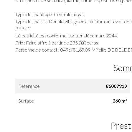
Un dispositif de sécurité (alarme, caméras) est mis en place
Type de chauffage: Centrale au gaz
Type de châssis: Double vitrage en aluminium au rez et doub
PEB : C
L'électricité est conforme jusqu'en décembre 2044.
Prix : Faire offre à partir de 275.000euros
Personne de contact : 0496/81.69.09 Mireille DE BELDE
Som
Référence
86007919
Surface
260 m²
Prest