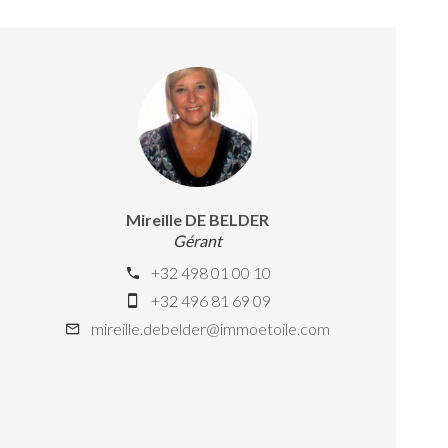
Mireille DE BELDER
Gérant
+32 498 01 00 10
+32 496 81 69 09
mireille.debelder@immoetoile.com