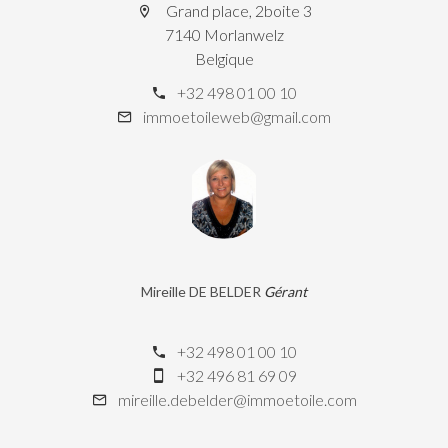
Grand place, 2boite 3
7140 Morlanwelz
Belgique
+32 498 01 00 10
immoetoileweb@gmail.com
Mireille DE BELDER
Gérant
+32 498 01 00 10
+32 496 81 69 09
mireille.debelder@immoetoile.com