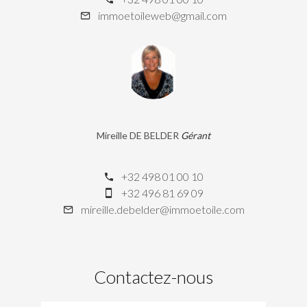
immoetoileweb@gmail.com
Mireille DE BELDER
Gérant
+32 498 01 00 10
+32 496 81 69 09
mireille.debelder@immoetoile.com
Contactez-nous