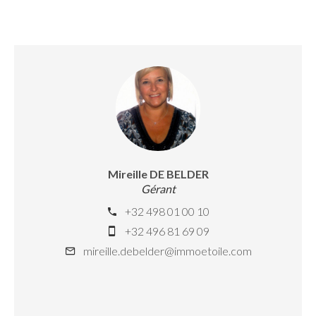
Mireille DE BELDER
Gérant
+32 498 01 00 10
+32 496 81 69 09
mireille.debelder@immoetoile.com