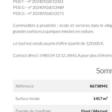
PEB F – n° 20240926013361
PEB G – n° 20240926013489
PEB G – n° 20240926013571
Commodités à proximité : école et services dans le vill
grandes surfaces à quelques minutes en voiture.
Le tout est vendu au prix d’offre à partir de 129.000 €.
Contact direct : 0485 04 13 12 JAMILA pour plus d’informat
Som
Référence
86738941
Surface totale
1417 m²
Énergie de chauffage
Fioul / Mazout