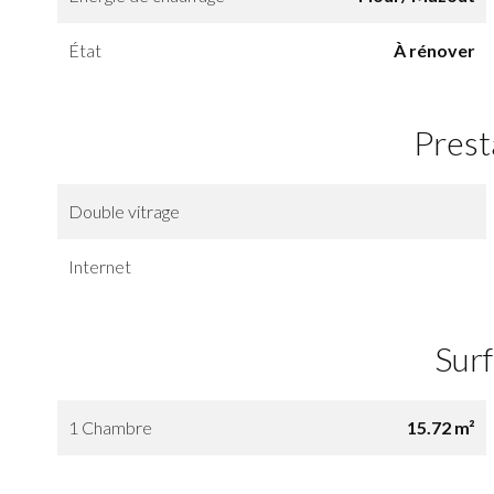
État
À rénover
Prest
Double vitrage
Internet
Sur
1 Chambre
15.72 m²