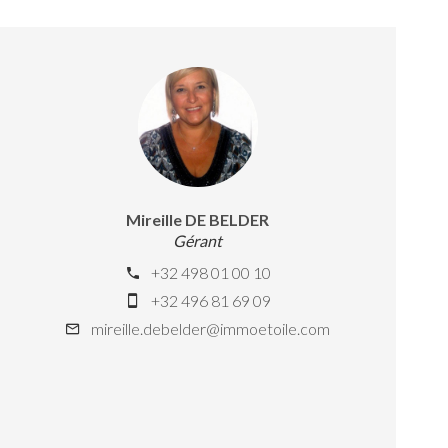
Mireille DE BELDER
Gérant
+32 498 01 00 10
+32 496 81 69 09
mireille.debelder@immoetoile.com