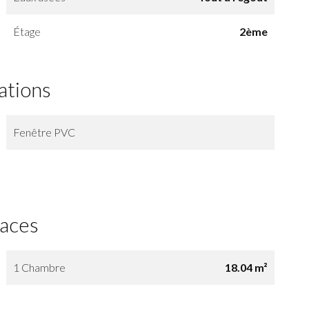
Étage
2ème
ations
Fenêtre PVC
faces
1 Chambre
18.04 m²