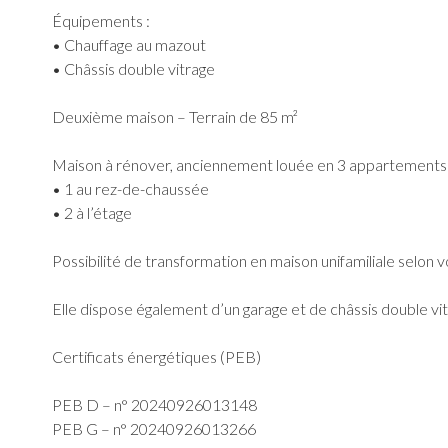
Équipements :
• Chauffage au mazout
• Châssis double vitrage
Deuxième maison – Terrain de 85 m²
Maison à rénover, anciennement louée en 3 appartements
• 1 au rez-de-chaussée
• 2 à l’étage
Possibilité de transformation en maison unifamiliale selon v
Elle dispose également d’un garage et de châssis double vit
Certificats énergétiques (PEB)
PEB D – n° 20240926013148
PEB G – n° 20240926013266