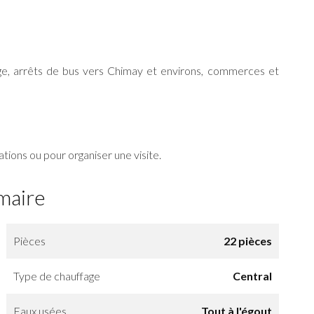
age, arrêts de bus vers Chimay et environs, commerces et
ions ou pour organiser une visite.
maire
Pièces
22 pièces
Type de chauffage
Central
Eaux usées
Tout à l'égout