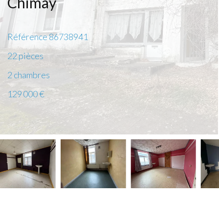
Chimay
Référence
86738941
22 pièces
2 chambres
129 000 €