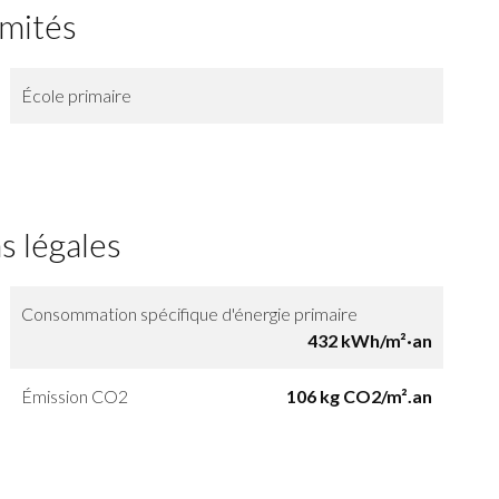
imités
École primaire
s légales
Consommation spécifique d'énergie primaire
432 kWh/m²·an
Émission CO2
106 kg CO2/m².an