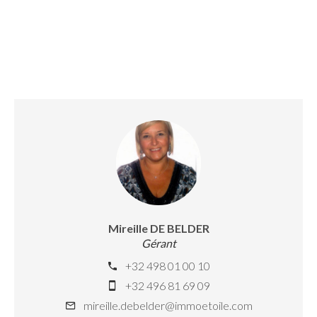
Mireille DE BELDER
Gérant
+32 498 01 00 10
+32 496 81 69 09
mireille.debelder@immoetoile.com