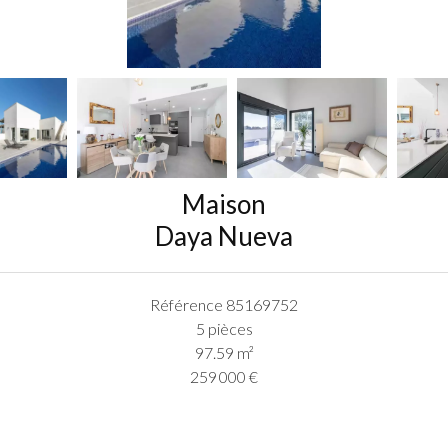
Maison
Daya Nueva
Référence
85169752
5 pièces
97.59
m²
259 000 €