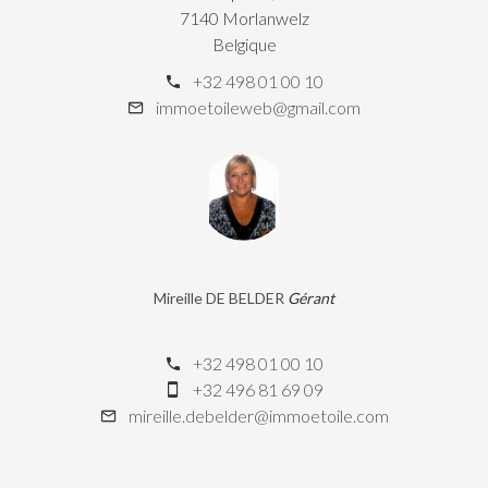
7140 Morlanwelz
Belgique
+32 498 01 00 10
immoetoileweb@gmail.com
Mireille DE BELDER
Gérant
+32 498 01 00 10
+32 496 81 69 09
mireille.debelder@immoetoile.com