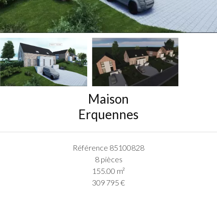
Maison
Erquennes
Référence
85100828
8 pièces
155.00
m²
309 795 €