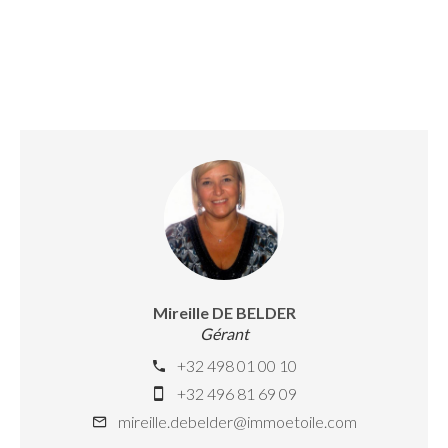
Mireille DE BELDER
Gérant
+32 498 01 00 10
+32 496 81 69 09
mireille.debelder@immoetoile.com