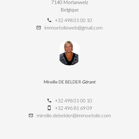
7140 Morlanwelz
Belgique
+32 498 01 00 10
immoetoileweb@gmail.com
Mireille DE BELDER
Gérant
+32 498 01 00 10
+32 496 81 69 09
mireille.debelder@immoetoile.com