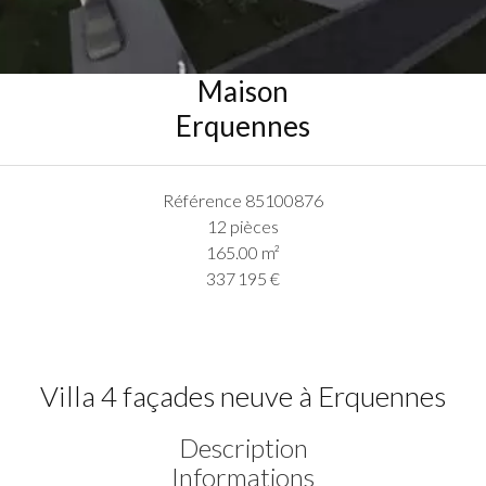
Maison
Erquennes
Référence
85100876
12 pièces
165.00
m²
337 195 €
Villa 4 façades neuve à Erquennes
Description
Informations