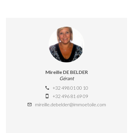
Mireille DE BELDER
Gérant
+32 498 01 00 10
+32 496 81 69 09
mireille.debelder@immoetoile.com