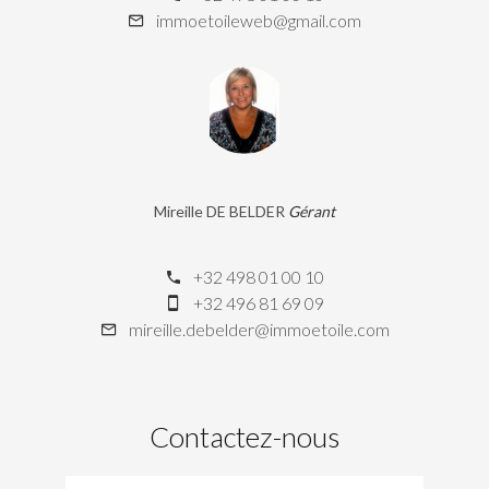
immoetoileweb@gmail.com
Mireille DE BELDER
Gérant
+32 498 01 00 10
+32 496 81 69 09
mireille.debelder@immoetoile.com
Contactez-nous