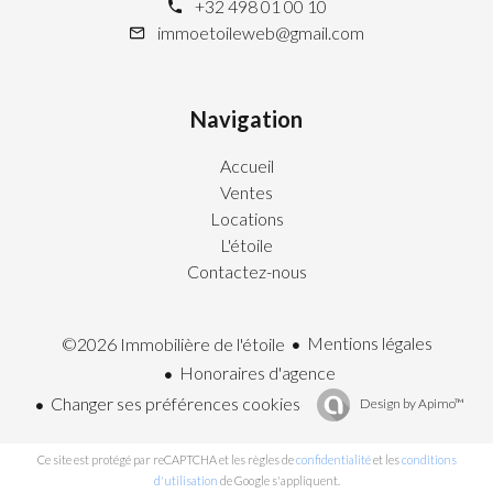
+32 498 01 00 10
immoetoileweb@gmail.com
Navigation
Accueil
Ventes
Locations
L'étoile
Contactez-nous
Mentions légales
©2026 Immobilière de l'étoile
Honoraires d'agence
Changer ses préférences cookies
Design by
Apimo™
Ce site est protégé par reCAPTCHA et les règles de
confidentialité
et les
conditions
d'utilisation
de Google s'appliquent.