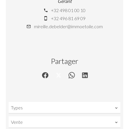
Gérant
+32 498 01 00 10
+32 496 81 69 09
mireille.debelder@immoetoile.com
Partager
Types
Vente