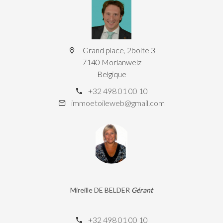
Grand place, 2boite 3
7140 Morlanwelz
Belgique
+32 498 01 00 10
immoetoileweb@gmail.com
Mireille DE BELDER
Gérant
+32 498 01 00 10