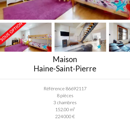
Maison
Haine-Saint-Pierre
Référence
86692117
8 pièces
3 chambres
152.00
m²
224 000 €