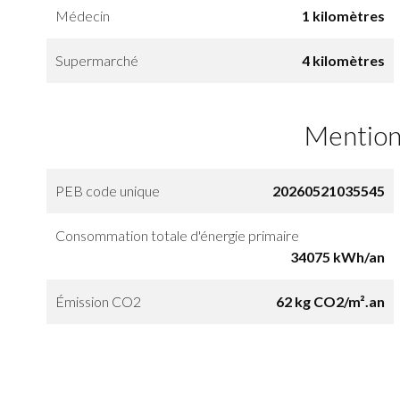
Médecin
1 kilomètres
Supermarché
4 kilomètres
Mention
PEB code unique
20260521035545
Consommation totale d'énergie primaire
34075 kWh/an
Émission CO2
62 kg CO2/m².an