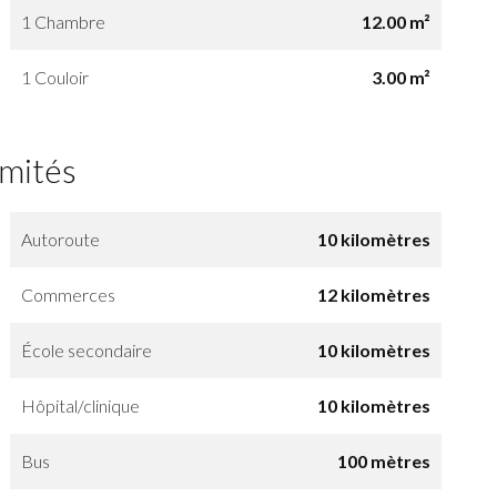
1 Chambre
12.00 m²
1 Couloir
3.00 m²
imités
Autoroute
10 kilomètres
Commerces
12 kilomètres
École secondaire
10 kilomètres
Hôpital/clinique
10 kilomètres
Bus
100 mètres