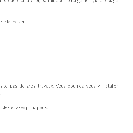
ainsi que d’un atelier, parfait pour le rangement, le bricolage
 de la maison.
ite pas de gros travaux. Vous pourrez vous y installer
.
oles et axes principaux.