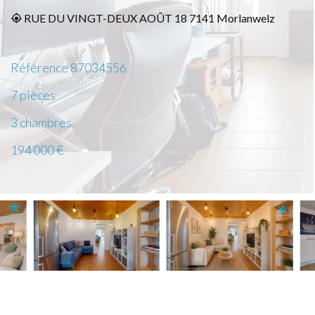
RUE DU VINGT-DEUX AOÛT 18 7141 Morlanwelz
Référence
87034556
7 pièces
3 chambres
194 000 €