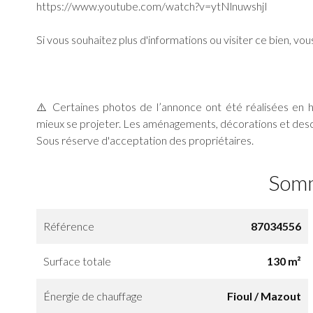
https://www.youtube.com/watch?v=ytNlnuwshjI
Si vous souhaitez plus d'informations ou visiter ce bien, v
⚠️ Certaines photos de l’annonce ont été réalisées en 
mieux se projeter. Les aménagements, décorations et descr
Sous réserve d'acceptation des propriétaires.
Som
Référence
87034556
Surface totale
130 m²
Énergie de chauffage
Fioul / Mazout