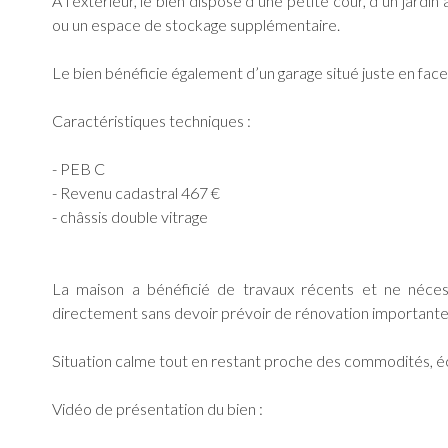
À l’extérieur, le bien dispose d’une petite cour, d’un jardin 
ou un espace de stockage supplémentaire.
Le bien bénéficie également d’un garage situé juste en face
Caractéristiques techniques :
- PEB C
- Revenu cadastral 467 €
- châssis double vitrage
La maison a bénéficié de travaux récents et ne nécess
directement sans devoir prévoir de rénovation importante
Situation calme tout en restant proche des commodités, éc
Vidéo de présentation du bien :