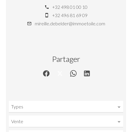
+32 498 01 00 10
+32 496 81 69 09
mireille.debelder@immoetoile.com
Partager
Types
Vente