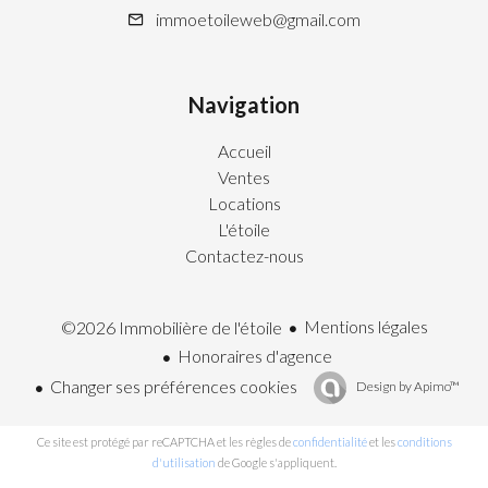
immoetoileweb@gmail.com
Navigation
Accueil
Ventes
Locations
L'étoile
Contactez-nous
Mentions légales
©2026 Immobilière de l'étoile
Honoraires d'agence
Changer ses préférences cookies
Design by
Apimo™
Ce site est protégé par reCAPTCHA et les règles de
confidentialité
et les
conditions
d'utilisation
de Google s'appliquent.