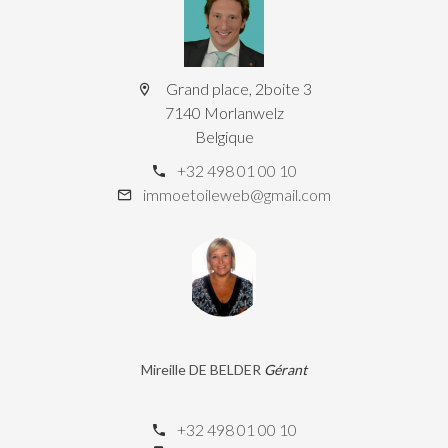
Grand place, 2boite 3
7140 Morlanwelz
Belgique
+32 498 01 00 10
immoetoileweb@gmail.com
Mireille DE BELDER
Gérant
+32 498 01 00 10