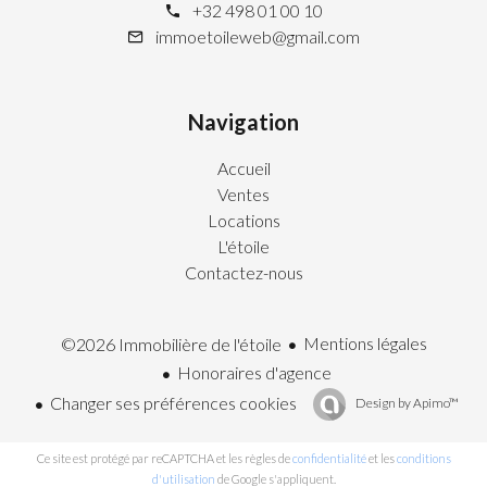
+32 498 01 00 10
immoetoileweb@gmail.com
Navigation
Accueil
Ventes
Locations
L'étoile
Contactez-nous
Mentions légales
©2026 Immobilière de l'étoile
Honoraires d'agence
Changer ses préférences cookies
Design by
Apimo™
Ce site est protégé par reCAPTCHA et les règles de
confidentialité
et les
conditions
d'utilisation
de Google s'appliquent.