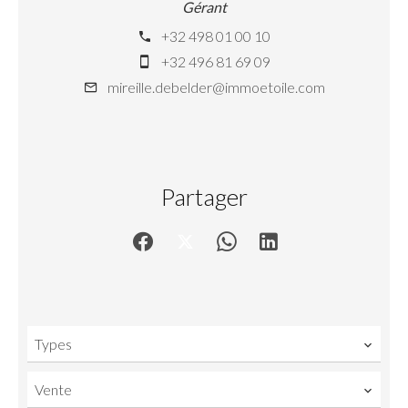
Gérant
+32 498 01 00 10
+32 496 81 69 09
mireille.debelder@immoetoile.com
Partager
Types
Vente