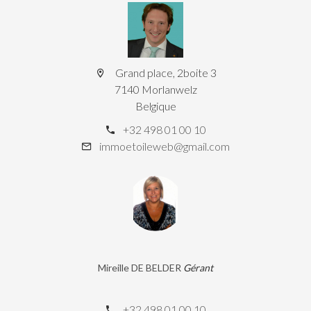
Grand place, 2boite 3
7140 Morlanwelz
Belgique
+32 498 01 00 10
immoetoileweb@gmail.com
Mireille DE BELDER
Gérant
+32 498 01 00 10